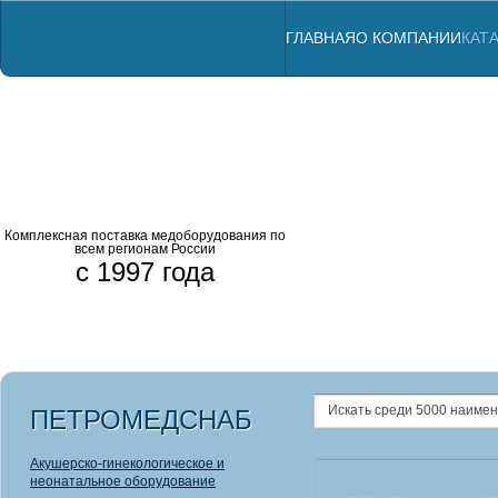
ГЛАВНАЯ
О КОМПАНИИ
КАТ
Комплексная поставка медоборудования по
всем регионам России
с 1997 года
Профессиональны
Комбинированны
Аппараты ЛОР
Анализатор
Радиовизио
Щелевые л
ПЕТРОМЕДСНАБ
Акушерско-гинекологическое и
неонатальное оборудование