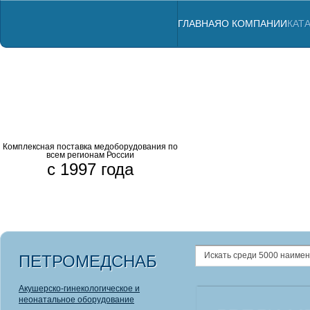
ГЛАВНАЯ
О КОМПАНИИ
КАТ
Комплексная поставка медоборудования по
всем регионам России
с 1997 года
Профессиональны
Комбинированны
Аппараты ЛОР
Анализатор
Радиовизио
Щелевые л
ПЕТРОМЕДСНАБ
Акушерско-гинекологическое и
неонатальное оборудование