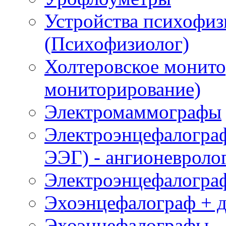
Устройства психофиз
(Психофизиолог)
Холтеровское монито
мониторирование)
Электромаммографы
Электроэнцефалогра
ЭЭГ) - ангионевроло
Электроэнцефалогра
Эхоэнцефалограф + 
Эхоэнцефалографы