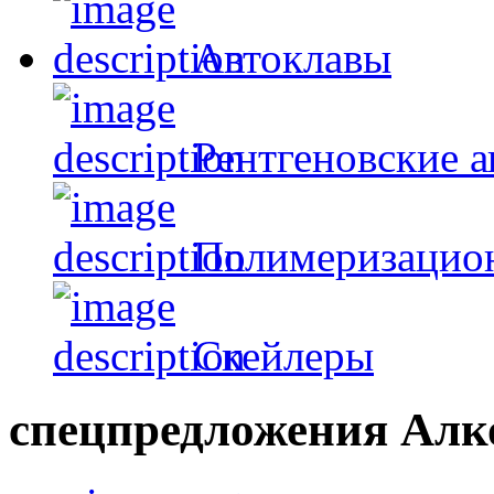
Автоклавы
Рентгеновские 
Полимеризацио
Скейлеры
спецпредложения
Алк