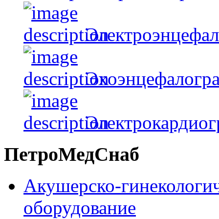
Электроэнцефа
Эхоэнцефалогр
Электрокардио
ПетроМедСнаб
Акушерско-гинекологич
оборудование