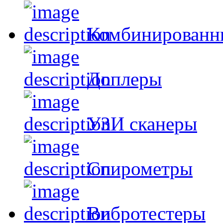
Комбинированн
Доплеры
УЗИ сканеры
Спирометры
Вибротестеры