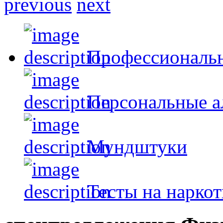
previous
next
Профессиональ
Персональные а
Мундштуки
Тесты на нарко