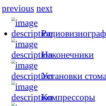
previous
next
Радиовизиогра
Наконечники
Установки стом
Компрессоры