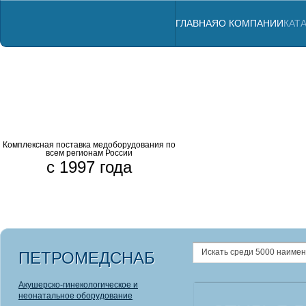
ГЛАВНАЯ
О КОМПАНИИ
КАТ
Комплексная поставка медоборудования по
всем регионам России
с 1997 года
Профессиональны
Комбинированны
Аппараты ЛОР
Анализатор
Радиовизио
Щелевые л
ПЕТРОМЕДСНАБ
Акушерско-гинекологическое и
неонатальное оборудование