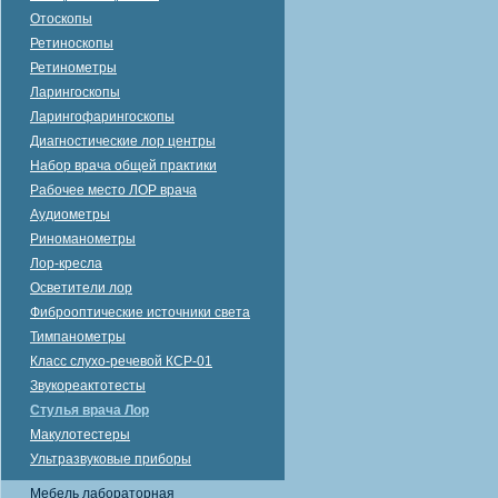
Отоскопы
Ретиноскопы
Ретинометры
Ларингоскопы
Ларингофарингоскопы
Диагностические лор центры
Набор врача общей практики
Рабочее место ЛОР врача
Аудиометры
Риноманометры
Лор-кресла
Осветители лор
Фиброоптические источники света
Тимпанометры
Класс слухо-речевой КСР-01
Звукореактотесты
Стулья врача Лор
Макулотестеры
Ультразвуковые приборы
Мебель лабораторная