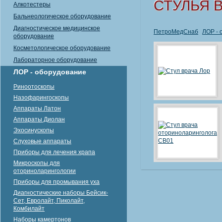
СТУЛЬЯ 
Алкотестеры
Бальнеологическое оборудование
Диагностическое медицинское
ПетроМедСнаб
ЛОР - 
оборудование
Косметологическое оборудование
Лабораторное оборудование
ЛОР - оборудование
Риноотоскопы
Назофарингоскопы
Аппараты Латон
Аппараты Диолан
Эхосинускопы
Слуховые аппараты
Приборы для лечения храпа
Микроскопы для
оториноларингологии
Приборы для промывания уха
Диагностические наборы Бейсик-
Сет, Евролайт, Пиколайт,
Комбилайт
Наборы камертонов