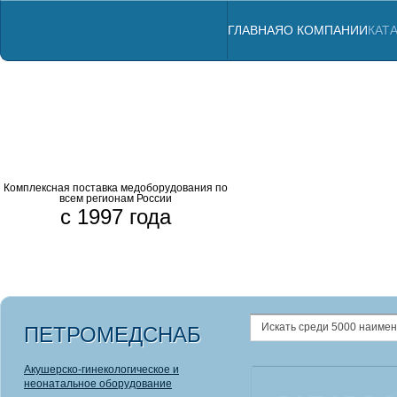
ГЛАВНАЯ
О КОМПАНИИ
КАТ
Комплексная поставка медоборудования по
всем регионам России
с 1997 года
Профессиональны
Комбинированны
Аппараты ЛОР
Анализатор
Радиовизио
Щелевые л
ПЕТРОМЕДСНАБ
Акушерско-гинекологическое и
неонатальное оборудование