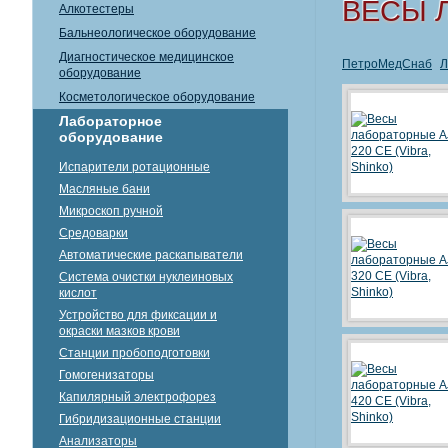
ВЕСЫ 
Алкотестеры
Бальнеологическое оборудование
Диагностическое медицинское
ПетроМедСнаб
Л
оборудование
Косметологическое оборудование
Лабораторное
оборудование
Испарители ротационные
Масляные бани
Микроскоп ручной
Средоварки
Автоматические раскапыватели
Система очистки нуклеиновых
кислот
Устройство для фиксации и
окраски мазков крови
Станции пробоподготовки
Гомогенизаторы
Капилярный электрофорез
Гибридизационные станции
Анализаторы