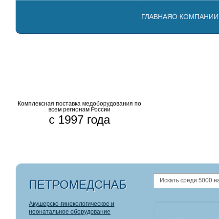
ГЛАВНАЯ
О КОМПАНИИ
Комплексная поставка медоборудования по
всем регионам России
с 1997 года
Профессиона
Комбиниров
Аппараты
Анализ
Радио
Щеле
ПЕТРОМЕДСНАБ
Акушерско-гинекологическое и
неонатальное оборудование