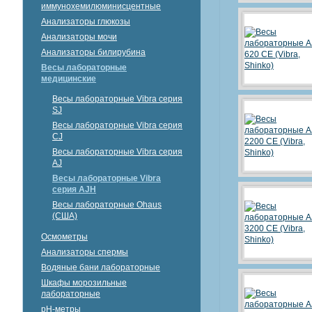
иммунохемилюминисцентные
Анализаторы глюкозы
Анализаторы мочи
Анализаторы билирубина
Весы лабораторные
медицинские
Весы лабораторные Vibra серия
SJ
Весы лабораторные Vibra серия
СJ
Весы лабораторные Vibra серия
AJ
Весы лабораторные Vibra
серия AJH
Весы лабораторные Ohaus
(США)
Осмометры
Анализаторы спермы
Водяные бани лабораторные
Шкафы морозильные
лабораторные
рН-метры