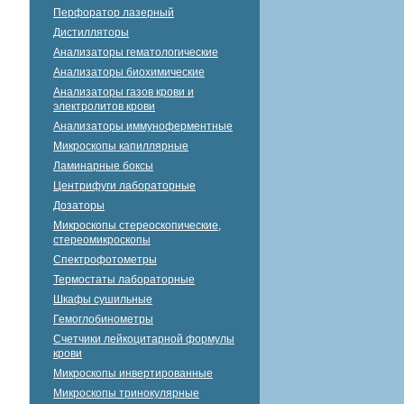
Перфоратор лазерный
Дистилляторы
Анализаторы гематологические
Анализаторы биохимические
Анализаторы газов крови и
электролитов крови
Анализаторы иммуноферментные
Микроскопы капиллярные
Ламинарные боксы
Центрифуги лабораторные
Дозаторы
Микроскопы стереоскопические,
стереомикроскопы
Спектрофотометры
Термостаты лабораторные
Шкафы сушильные
Гемоглобинометры
Счетчики лейкоцитарной формулы
крови
Микроскопы инвертированные
Микроскопы тринокулярные