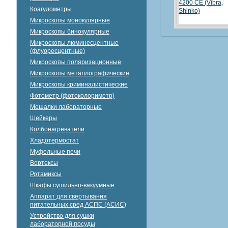
Коагулометры
Микроскопы монокулярные
Микроскопы бинокулярные
Микроскопы люминесцентные
(флуоресцентные)
Микроскопы поляризационные
Микроскопы металлографические
Микроскопы криминалистические
Фотометр (фотоколориметр)
Мешалки лабораторные
Шейкеры
Колбонагреватели
Хладотермостат
Муфельные печи
Вортексы
Ротамиксы
Шкафы сушильно-вакуумные
Аппарат для свертывания
питательных сред АСПС (АСИС)
Устройство для сушки
лабораторной посуды