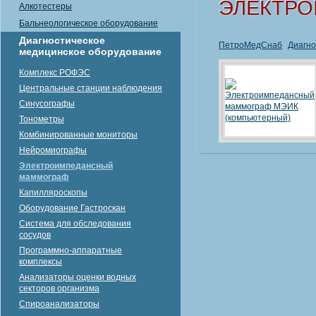
ЭЛЕКТР
Алкотестеры
Бальнеологическое оборудование
Диагностическое
ПетроМедСнаб
Диагно
медицинское оборудование
Комплекс РОФЭС
Центральные станции наблюдения
Синусографы
Тонометры
Комбинированные мониторы
Нейромиографы
Электроимпедансный
маммограф
Капилляроскопы
Оборудование Гастроскан
Система для обследования
сосудов
Программно-аппаратные
комплексы
Анализаторы оценки водных
секторов организма
Спироанализаторы