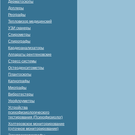
Дерматоскопы
Доплеры
Реографы
Тепловизор медицинский
УЗИ сканеры
Спирометры
Спирографы
Кардиоанализаторы
Аппараты рентгеновские
Стресс-системы
Остеоденситометры
Плантоскопы
Капнографы
Миографы
Вибротестеры
Урофлоуметры
Устройства
психофизиологического
тестирования (Психофизиолог)
Холтеровское мониторирование
(суточное мониторирование)