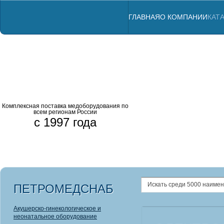
ГЛАВНАЯ
О КОМПАНИИ
КАТ
Комплексная поставка медоборудования по
всем регионам России
с 1997 года
Профессиональны
Комбинированны
Аппараты ЛОР
Анализатор
Радиовизио
Щелевые л
ПЕТРОМЕДСНАБ
Акушерско-гинекологическое и
неонатальное оборудование